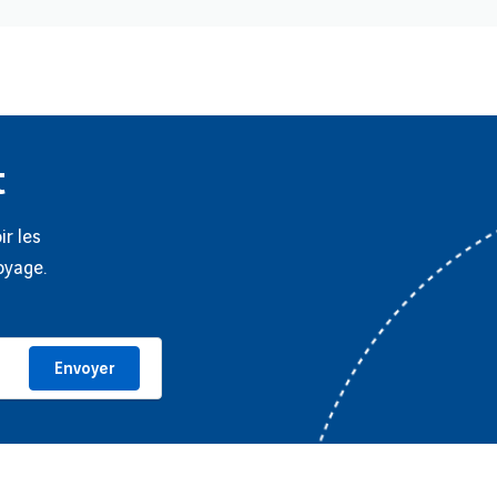
t
ir les
oyage.
Envoyer