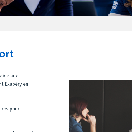
ort
 aide aux
int Exupéry en
euros pour