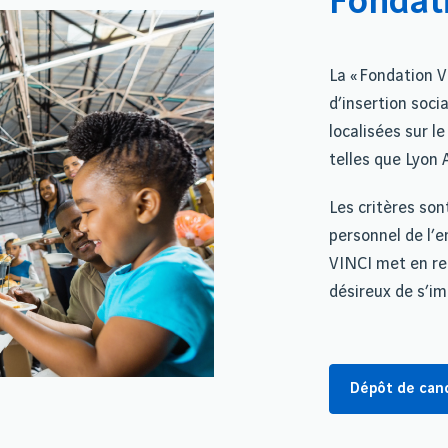
Fondat
La « Fondation V
d’insertion soci
localisées sur l
telles que Lyon 
Les critères son
personnel de l’e
VINCI met en rel
désireux de s’i
Dépôt de can